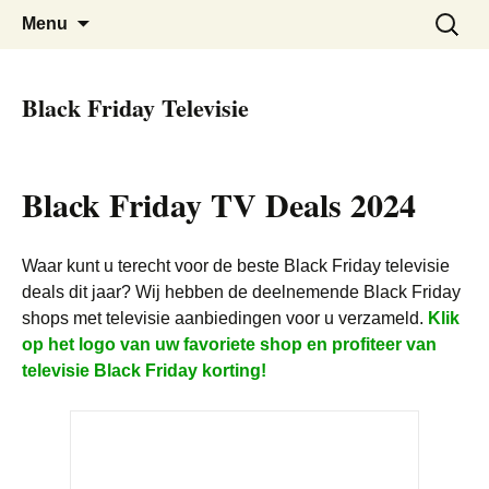
De beste kortingen bij elkaar!
Black Friday Super SALE
Skip
Zoeken
Menu
to
naar:
content
Black Friday Televisie
Black Friday TV Deals 2024
Waar kunt u terecht voor de beste Black Friday televisie
deals dit jaar? Wij hebben de deelnemende Black Friday
shops met televisie aanbiedingen voor u verzameld.
Klik
op het logo van uw favoriete shop en profiteer van
televisie Black Friday korting!