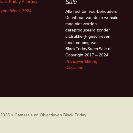
Sale
lack Friday Afterpay
yber Week 2024
Alle rechten voorbehouden.
De inhoud van deze website
mag niet worden
gereproduceerd zonder
uitdrukkelijk geschreven
toestemming van
BlackFridaySuperSale.nl.
Copyright 2017 – 2024
Privacyverklaring
Disclaimer
 2025
>
Camera’s en Objectieven Black Friday