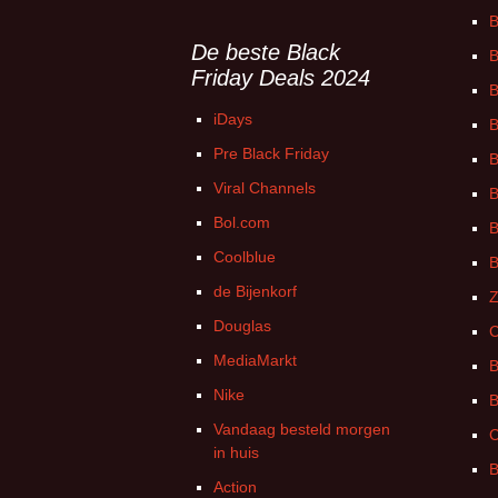
B
De beste Black
B
Friday Deals 2024
B
iDays
B
Pre Black Friday
B
Viral Channels
B
Bol.com
B
Coolblue
B
de Bijenkorf
Z
Douglas
C
MediaMarkt
B
Nike
B
Vandaag besteld morgen
C
in huis
B
Action