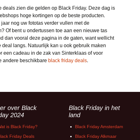
e deals zien die gelden op Black Friday. Deze dag is
ebshops hoge kortingen op de beste producten.
t jaar nog uw fototas verder vullen met de
en? Of bent u ondertussen toe aan een nieuwe tas
d dan vooral deze pagina in de gaten, want wellicht
 deal langs. Natuurlijk kan u ook gebruik maken
or een cadeau in de zak van Sinterklaas of voor
le andere beschikbare
black friday deals
.
er over Black
Black Friday in het
iday 2024
land
at is Black Friday?
Black Friday Amsterdam
lack Friday Deals
Black Friday Alkmaar