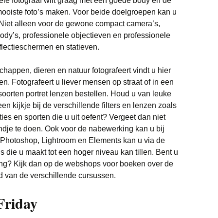
ele fotograaf wilt graag met een goede body en de
Witgoed deals
 mooiste foto’s maken. Voor beide doelgroepen kan u
 Niet alleen voor de gewone compact camera’s,
ody’s, professionele objectieven en professionele
reflectieschermen en statieven.
chappen, dieren en natuur fotografeert vindt u hier
n. Fotografeert u liever mensen op straat of in een
soorten portret lenzen bestellen. Houd u van leuke
n kijkje bij de verschillende filters en lenzen zoals
ties en sporten die u uit oefent? Vergeet dan niet
dje te doen. Ook voor de nabewerking kan u bij
 Photoshop, Lightroom en Elements kan u via de
 die u maakt tot een hoger niveau kan tillen. Bent u
king? Kijk dan op de webshops voor boeken over de
od van de verschillende cursussen.
Friday