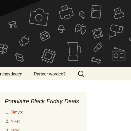
Zoeken
rtingsdagen
Partner worden?
naar:
ber Monday 2024
Populaire Black Friday Deals
Simyo:
Nike
:
KPN
: