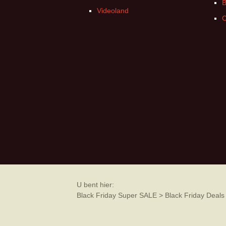
B
Videoland
C
U bent hier:
Black Friday Super SALE
>
Black Friday Deals