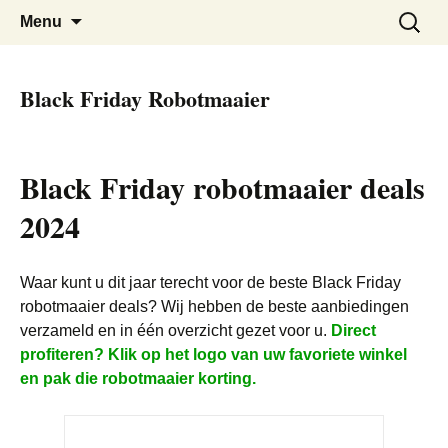
De beste kortingen bij elkaar!
Black Friday Super SALE
Skip
Zoeken
Menu
to
naar:
content
Black Friday Robotmaaier
Black Friday robotmaaier deals
2024
Waar kunt u dit jaar terecht voor de beste Black Friday
robotmaaier deals? Wij hebben de beste aanbiedingen
verzameld en in één overzicht gezet voor u.
Direct
profiteren? Klik op het logo van uw favoriete winkel
en pak die robotmaaier korting.