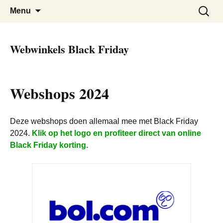
De beste kortingen bij elkaar!
Black Friday Super SALE
Skip
Zoeken
Menu
to
naar:
content
Webwinkels Black Friday
Webshops 2024
Deze webshops doen allemaal mee met Black Friday
2024.
Klik op het logo en profiteer direct van online
Black Friday korting.