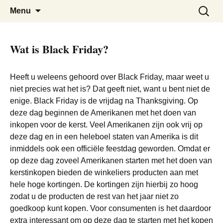
De beste kortingen bij elkaar!
Black Friday Super SALE
Skip
Zoeken
Menu
to
naar:
content
Wat is Black Friday?
Heeft u weleens gehoord over Black Friday, maar weet u
niet precies wat het is? Dat geeft niet, want u bent niet de
enige. Black Friday is de vrijdag na Thanksgiving. Op
deze dag beginnen de Amerikanen met het doen van
inkopen voor de kerst. Veel Amerikanen zijn ook vrij op
deze dag en in een heleboel staten van Amerika is dit
inmiddels ook een officiële feestdag geworden. Omdat er
op deze dag zoveel Amerikanen starten met het doen van
kerstinkopen bieden de winkeliers producten aan met
hele hoge kortingen. De kortingen zijn hierbij zo hoog
zodat u de producten de rest van het jaar niet zo
goedkoop kunt kopen. Voor consumenten is het daardoor
extra interessant om op deze dag te starten met het kopen