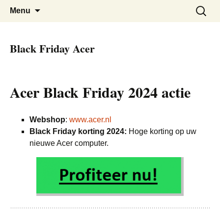
De beste kortingen bij elkaar!
Black Friday Super SALE
Skip
Zoeken
Menu
to
naar:
content
Black Friday Acer
Acer Black Friday 2024 actie
Webshop
:
www.acer.nl
Black Friday korting 2024:
Hoge korting op uw
nieuwe Acer computer.