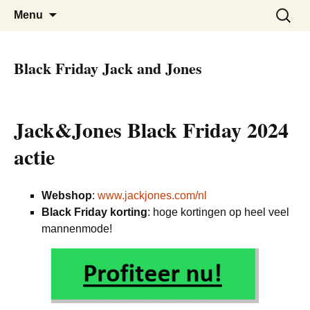
De beste kortingen bij elkaar!
Black Friday Super SALE
Skip
Zoeken
Menu
to
naar:
content
Black Friday Jack and Jones
Jack&Jones Black Friday 2024
actie
Webshop
:
www.jackjones.com/nl
Black Friday korting
: hoge kortingen op heel veel
mannenmode!