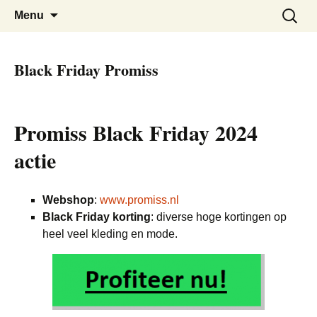
De beste kortingen bij elkaar!
Black Friday Super SALE
Skip
Zoeken
Menu
to
naar:
content
Black Friday Promiss
Promiss Black Friday 2024
actie
Webshop
:
www.promiss.nl
Black Friday korting
: diverse hoge kortingen op
heel veel kleding en mode.