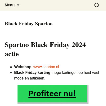
De beste kortingen bij elkaar!
Black Friday Super SALE
Skip
Zoeken
Menu
to
naar:
content
Black Friday Spartoo
Spartoo Black Friday 2024
actie
Webshop
:
www.spartoo.nl
Black Friday korting:
hoge kortingen op heel veel
mode en artikelen.